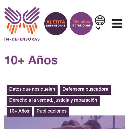
Saltar al contenido
IN
10+ Años
Madre buscadora se reencuentra con su hijo
Datos que nos duelen
Defensora buscadora
Derecho a la verdad, justicia y reparación
10+ Años
Publicaciones