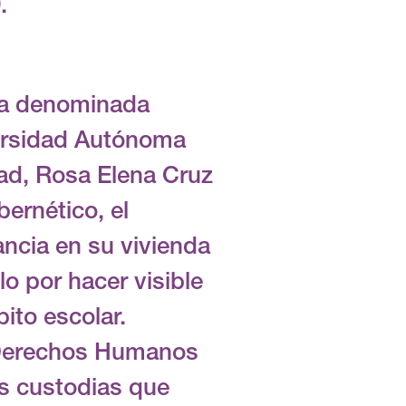
.
ña denominada
versidad Autónoma
dad, Rosa Elena Cruz
ernético, el
ancia en su vivienda
o por hacer visible
bito escolar.
e Derechos Humanos
as custodias que