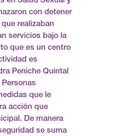
os en Salud Sexual y
azaron con detener
 que realizaban
n servicios bajo la
alto que es un centro
ctividad es
dra Peniche Quintal
a Personas
edidas que le
ra acción que
nicipal. De manera
 seguridad se suma