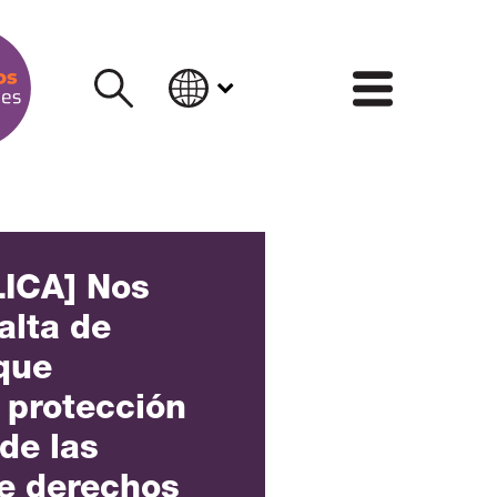
INFORM
ICA] Nos
alta de
que
 protección
 de las
e derechos