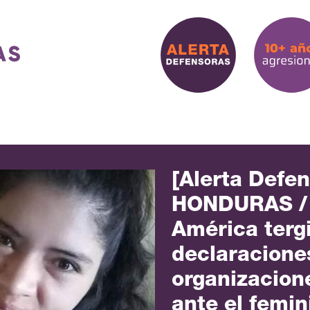
[Alerta Defe
HONDURAS /
América terg
declaracione
organizacion
ante el femin