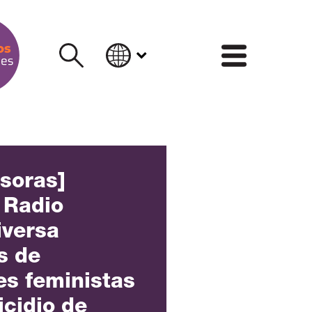
INFORM
nsoras]
 Radio
iversa
s de
es feministas
icidio de