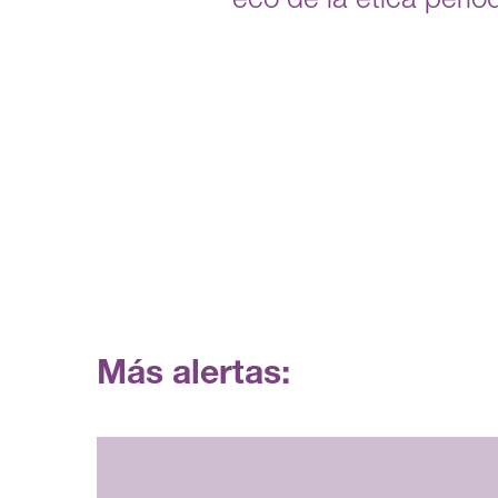
eco de la ética period
Más alertas: