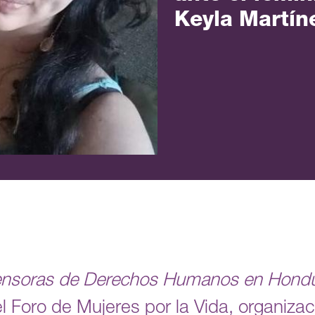
Keyla Martín
ensoras de Derechos Humanos en Hond
l Foro de Mujeres por la Vida, organiza