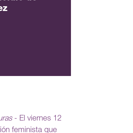
ez
uras
- El viernes 12
ción feminista que