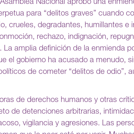
a Asamblea Nacional aprobó una enmiend
 perpetua para “delitos graves” cuando c
io, crueles, degradantes, humillantes e
nmoción, rechazo, indignación, repugn
La amplia definición de la enmienda pod
ue el gobierno ha acusado a menudo, s
 políticos de cometer “delitos de odio”,
ras de derechos humanos y otras crític
eto de detenciones arbitrarias, intimid
 acoso, vigilancia y agresiones. Las per