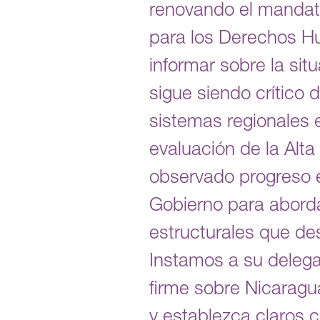
renovando el mandato
para los Derechos H
informar sobre la si
sigue siendo crítico
sistemas regionales 
evaluación de la Alt
observado progreso e
Gobierno para aborda
estructurales que des
Instamos a su delega
firme sobre Nicarag
y establezca claros c