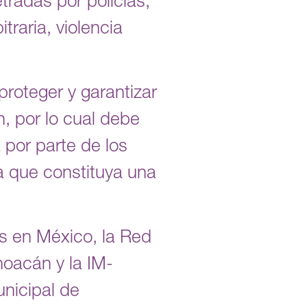
radas por policías,
traria, violencia
roteger y garantizar
, por lo cual debe
 por parte de los
a que constituya una
 en México, la Red
oacán y la IM-
nicipal de