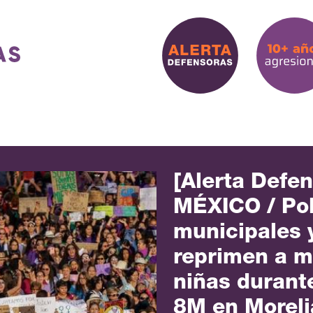
[Alerta Defe
MÉXICO / ​​Po
municipales 
reprimen a m
niñas durant
8M en Moreli