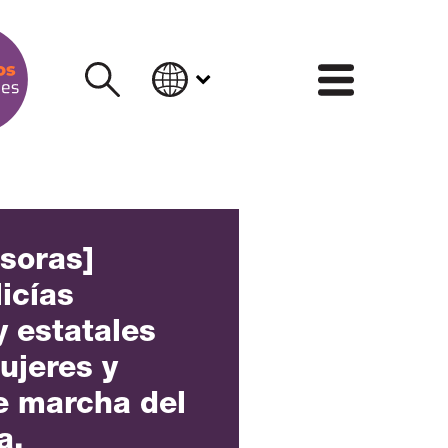
INFORM
nsoras]
licías
y estatales
ujeres y
e marcha del
a,