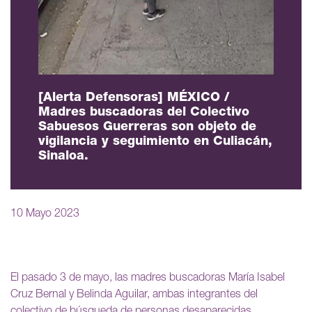
[Alerta Defensoras] MÉXICO /
Madres buscadoras del Colectivo
Sabuesos Guerreras son objeto de
vigilancia y seguimiento en Culiacán,
Sinaloa.
10 Mayo 2023
El pasado 3 de mayo, las madres buscadoras María Isabel
Cruz Bernal y Belinda Aguilar, ambas integrantes del
colectivo de búsqueda de personas desaparecidas