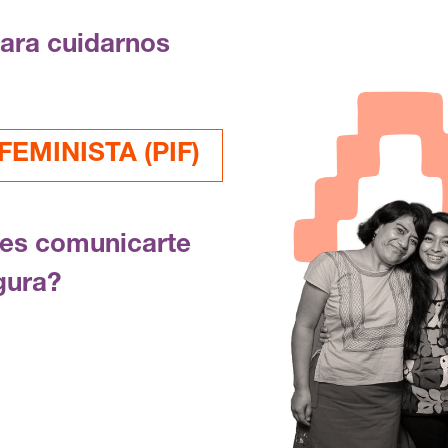
para cuidarnos
EMINISTA (PIF)
res comunicarte
gura?