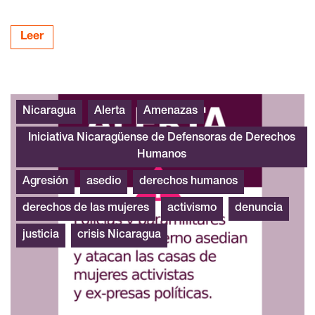
Leer
Nicaragua alerta urgente
Nicaragua
Alerta
Amenazas
Iniciativa Nicaragüense de Defensoras de Derechos
Humanos
Agresión
asedio
derechos humanos
derechos de las mujeres
activismo
denuncia
justicia
crisis Nicaragua