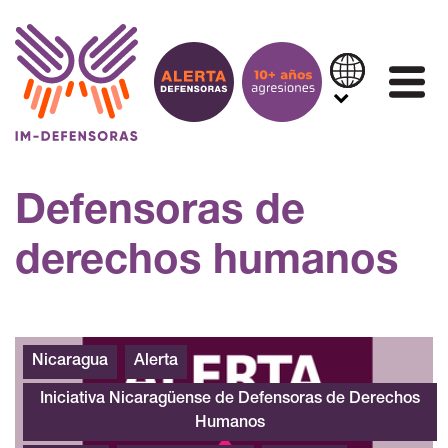
Saltar al contenido
IN
Defensoras de
derechos humanos
Alerta Nicaragua 220620
Nicaragua
Alerta
Iniciativa Nicaragüense de Defensoras de Derechos
Humanos