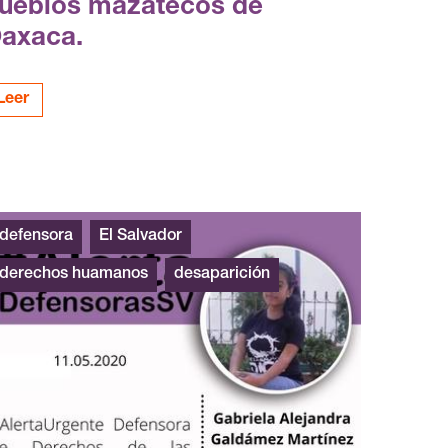
ueblos mazatecos de
axaca.
Leer
defensora
El Salvador
derechos huamanos
desaparición