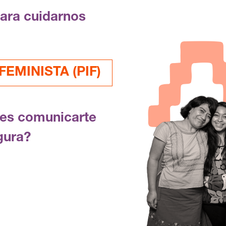
para cuidarnos
EMINISTA (PIF)
res comunicarte
gura?