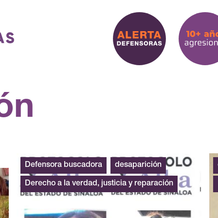
ón
Defensora buscadora
desaparición
Derecho a la verdad, justicia y reparación