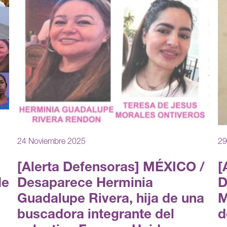
24 Noviembre 2025
29
[Alerta Defensoras] MÉXICO /
[
de
Desaparece Herminia
D
Guadalupe Rivera, hija de una
M
buscadora integrante del
d