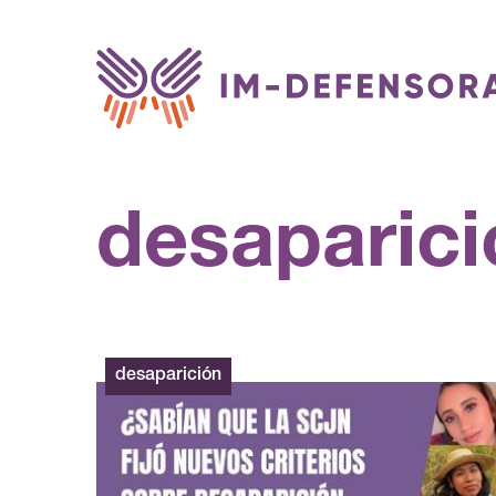
Saltar al contenido
desaparici
desaparición