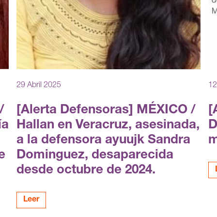
29 Abril 2025
12
/
[Alerta Defensoras] MÉXICO /
[
ía
Hallan en Veracruz, asesinada,
D
a la defensora ayuujk Sandra
m
e
Dominguez, desaparecida
desde octubre de 2024.
Leer