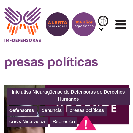
Saltar al contenido
IN
presas políticas
Alerta Urgente Nicaragua Juana Castellanos
Iniciativa Nicaragüense de Defensoras de Derechos
Humanos
defensoras
denuncia
presas políticas
crisis Nicaragua
Represión